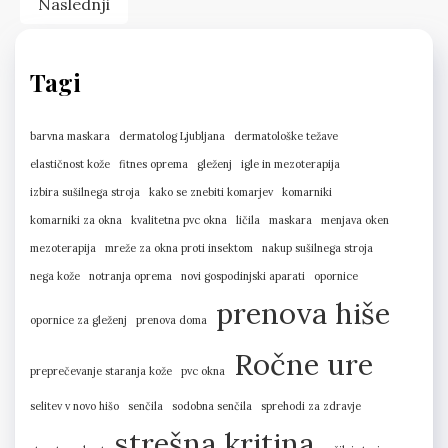
Naslednji
Tagi
barvna maskara
dermatolog Ljubljana
dermatološke težave
elastičnost kože
fitnes oprema
gleženj
igle in mezoterapija
izbira sušilnega stroja
kako se znebiti komarjev
komarniki
komarniki za okna
kvalitetna pvc okna
ličila
maskara
menjava oken
mezoterapija
mreže za okna proti insektom
nakup sušilnega stroja
nega kože
notranja oprema
novi gospodinjski aparati
opornice
prenova hiše
opornice za gleženj
prenova doma
Ročne ure
preprečevanje staranja kože
pvc okna
selitev v novo hišo
senčila
sodobna senčila
sprehodi za zdravje
strešna kritina