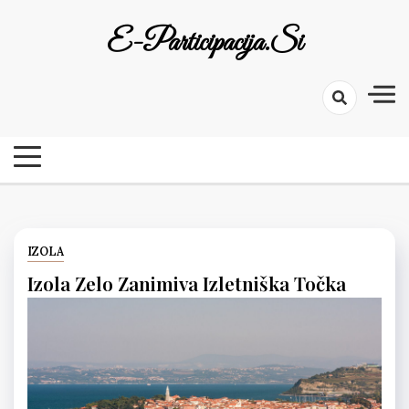
Skip
E-Participacija.si
to
content
IZOLA
Izola Zelo Zanimiva Izletniška Točka