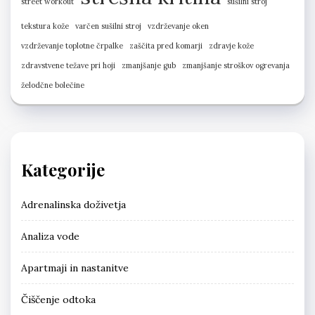
street workout
sušilni stroj
tekstura kože
varčen sušilni stroj
vzdrževanje oken
vzdrževanje toplotne črpalke
zaščita pred komarji
zdravje kože
zdravstvene težave pri hoji
zmanjšanje gub
zmanjšanje stroškov ogrevanja
želodčne bolečine
Kategorije
Adrenalinska doživetja
Analiza vode
Apartmaji in nastanitve
Čiščenje odtoka