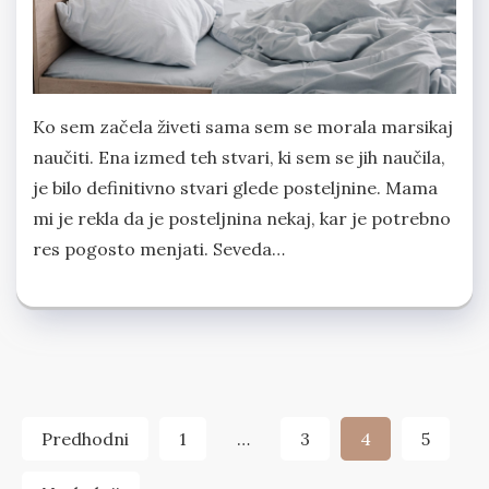
Ko sem začela živeti sama sem se morala marsikaj
naučiti. Ena izmed teh stvari, ki sem se jih naučila,
je bilo definitivno stvari glede posteljnine. Mama
mi je rekla da je posteljnina nekaj, kar je potrebno
res pogosto menjati. Seveda…
Številčenje
Predhodni
1
…
3
4
5
prispevkov