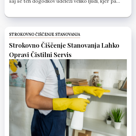
saj se teh dogodkov udeleži veliko ljudi, kjer pa…
STROKOVNO ČIŠČENJE STANOVANJA
Strokovno Čiščenje Stanovanja Lahko
Opravi Čistilni Servis