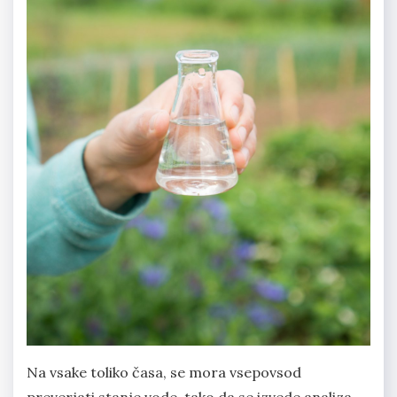
Na vsake toliko časa, se mora vsepovsod
preverjati stanje vode, tako da se izvede analiza