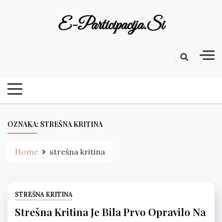
Skip
to
E-Participacija.si
content
OZNAKA:
STREŠNA KRITINA
Home
strešna kritina
STREŠNA KRITINA
Strešna Kritina Je Bila Prvo Opravilo Na