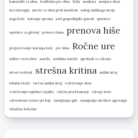
komarniki za okna
kvalitetna pvc okna
ličila
maskara
menjava oken
mezoterapija
mreže za okna proti insektom
nakup sušilnega stroja
nega kože
notranja oprema
novi gospodinjski aparati
opornice
prenova hiše
opornice za gleženj
prenova doma
Ročne ure
preprečevanje staranja kože
pvc okna
selitev v novo hišo
senčila
sodobna senčila
sprehodi za zdravje
strešna kritina
street workout
sušilni stroj
tekstura kože
varčen sušilni stroj
vzdrževanje oken
vzdrževanje toplotne črpalke
zaščita pred komarji
zdravje kože
zdravstvene težave pri hoji
zmanjšanje gub
zmanjšanje stroškov ogrevanja
želodčne bolečine