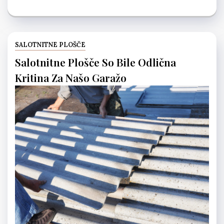
SALOTNITNE PLOŠČE
Salotnitne Plošče So Bile Odlična
Kritina Za Našo Garažo