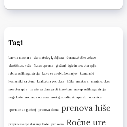
Tagi
barvna maskara
dermatolog Ljubljana
dermatološke težave
elastičnost kože
fitnes oprema
gleženj
igle in mezoterapija
izbira sušilnega stroja
kako se znebiti komarjev
komarniki
komarniki za okna
kvalitetna pvc okna
ličila
maskara
menjava oken
mezoterapija
mreže za okna proti insektom
nakup sušilnega stroja
nega kože
notranja oprema
novi gospodinjski aparati
opornice
prenova hiše
opornice za gleženj
prenova doma
Ročne ure
preprečevanje staranja kože
pvc okna