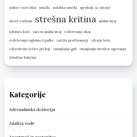
selitev v novo hišo
senčila
sodobna senčila
sprehodi za zdravje
strešna kritina
street workout
sušilni stroj
tekstura kože
varčen sušilni stroj
vzdrževanje oken
vzdrževanje toplotne črpalke
zaščita pred komarji
zdravje kože
zdravstvene težave pri hoji
zmanjšanje gub
zmanjšanje stroškov ogrevanja
želodčne bolečine
Kategorije
Adrenalinska doživetja
Analiza vode
Apartmaji in nastanitve