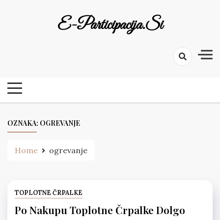
Skip
to
E-Participacija.si
content
OZNAKA:
OGREVANJE
Home
ogrevanje
TOPLOTNE ČRPALKE
Po Nakupu Toplotne Črpalke Dolgo