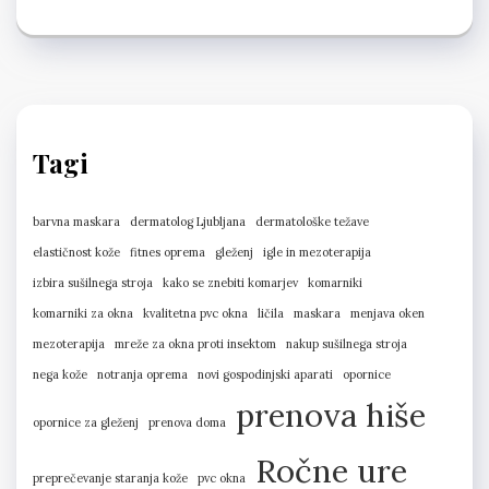
Tagi
barvna maskara
dermatolog Ljubljana
dermatološke težave
elastičnost kože
fitnes oprema
gleženj
igle in mezoterapija
izbira sušilnega stroja
kako se znebiti komarjev
komarniki
komarniki za okna
kvalitetna pvc okna
ličila
maskara
menjava oken
mezoterapija
mreže za okna proti insektom
nakup sušilnega stroja
nega kože
notranja oprema
novi gospodinjski aparati
opornice
prenova hiše
opornice za gleženj
prenova doma
Ročne ure
preprečevanje staranja kože
pvc okna