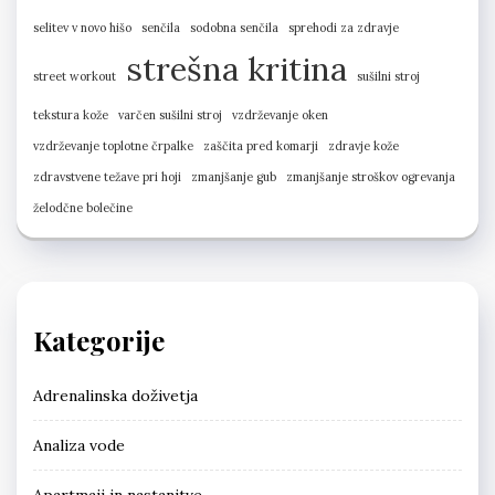
selitev v novo hišo
senčila
sodobna senčila
sprehodi za zdravje
strešna kritina
street workout
sušilni stroj
tekstura kože
varčen sušilni stroj
vzdrževanje oken
vzdrževanje toplotne črpalke
zaščita pred komarji
zdravje kože
zdravstvene težave pri hoji
zmanjšanje gub
zmanjšanje stroškov ogrevanja
želodčne bolečine
Kategorije
Adrenalinska doživetja
Analiza vode
Apartmaji in nastanitve