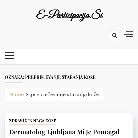
Skip
to
E-Participacija.si
content
OZNAKA:
PREPREČEVANJE STARANJA KOŽE
Home
preprečevanje staranja kože
ZDRAVJE IN NEGA KOŽE
Dermatolog Ljubljana Mi Je Pomagal