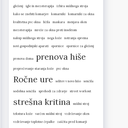
gleženj
igle in mezoterapija
izbira sušilnega stroja
kako se znebiti komarjev
komarniki
komarniki za okna
kvalitetna pvc okna
ličila
maskara
menjava oken
mezoterapija
mreže za okna proti insektom
nakup sušilnega stroja
nega kože
notranja oprema
novi gospodinjski aparati
opornice
opornice za gleženj
prenova hiše
prenova doma
preprečevanje staranja kože
pvc okna
Ročne ure
selitev v novo hišo
senčila
sodobna senčila
sprehodi za zdravje
street workout
strešna kritina
sušilni stroj
tekstura kože
varčen sušilni stroj
vzdrževanje oken
vzdrževanje toplotne črpalke
zaščita pred komarji