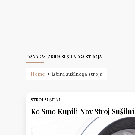
Skip
to
content
OZNAKA:
IZBIRA SUŠILNEGA STROJA
Home
izbira sušilnega stroja
STROJ SUŠILNI
Ko Smo Kupili Nov Stroj Sušiln