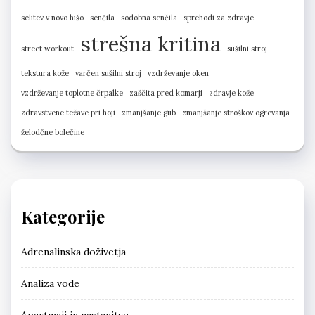
selitev v novo hišo
senčila
sodobna senčila
sprehodi za zdravje
strešna kritina
street workout
sušilni stroj
tekstura kože
varčen sušilni stroj
vzdrževanje oken
vzdrževanje toplotne črpalke
zaščita pred komarji
zdravje kože
zdravstvene težave pri hoji
zmanjšanje gub
zmanjšanje stroškov ogrevanja
želodčne bolečine
Kategorije
Adrenalinska doživetja
Analiza vode
Apartmaji in nastanitve