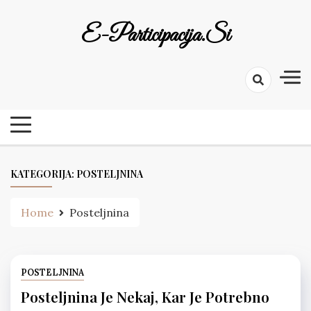
Skip
to
E-Participacija.si
content
KATEGORIJA:
POSTELJNINA
Home
Posteljnina
POSTELJNINA
Posteljnina Je Nekaj, Kar Je Potrebno