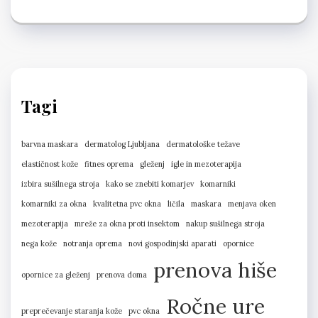
Tagi
barvna maskara
dermatolog Ljubljana
dermatološke težave
elastičnost kože
fitnes oprema
gleženj
igle in mezoterapija
izbira sušilnega stroja
kako se znebiti komarjev
komarniki
komarniki za okna
kvalitetna pvc okna
ličila
maskara
menjava oken
mezoterapija
mreže za okna proti insektom
nakup sušilnega stroja
nega kože
notranja oprema
novi gospodinjski aparati
opornice
prenova hiše
opornice za gleženj
prenova doma
Ročne ure
preprečevanje staranja kože
pvc okna