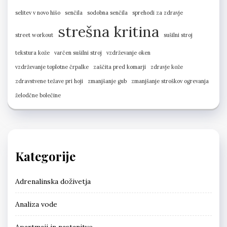
selitev v novo hišo
senčila
sodobna senčila
sprehodi za zdravje
strešna kritina
street workout
sušilni stroj
tekstura kože
varčen sušilni stroj
vzdrževanje oken
vzdrževanje toplotne črpalke
zaščita pred komarji
zdravje kože
zdravstvene težave pri hoji
zmanjšanje gub
zmanjšanje stroškov ogrevanja
želodčne bolečine
Kategorije
Adrenalinska doživetja
Analiza vode
Apartmaji in nastanitve