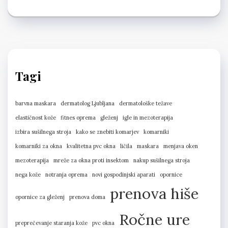
Tagi
barvna maskara
dermatolog Ljubljana
dermatološke težave
elastičnost kože
fitnes oprema
gleženj
igle in mezoterapija
izbira sušilnega stroja
kako se znebiti komarjev
komarniki
komarniki za okna
kvalitetna pvc okna
ličila
maskara
menjava oken
mezoterapija
mreže za okna proti insektom
nakup sušilnega stroja
nega kože
notranja oprema
novi gospodinjski aparati
opornice
prenova hiše
opornice za gleženj
prenova doma
Ročne ure
preprečevanje staranja kože
pvc okna