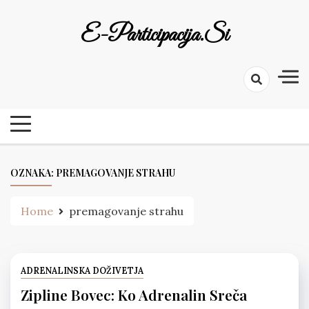
Skip
to
E-Participacija.si
content
OZNAKA:
PREMAGOVANJE STRAHU
Home
premagovanje strahu
ADRENALINSKA DOŽIVETJA
Zipline Bovec: Ko Adrenalin Sreča