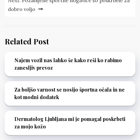
Next:
Pozabljene športne nogavice so poskrbele za
dobro voljo
Related Post
Najem vozil nas lahko še kako reši ko rabimo
zanesljiv prevoz
Za boljšo varnost se nosijo športna očala in ne
kot modni dodatek
Dermatolog Ljubljana mi je pomagal poskrbeti
za mojo kožo