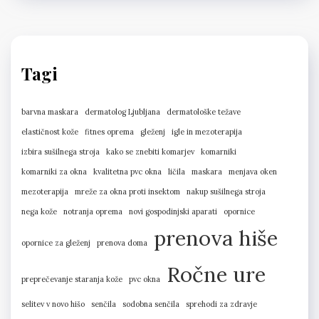
Tagi
barvna maskara
dermatolog Ljubljana
dermatološke težave
elastičnost kože
fitnes oprema
gleženj
igle in mezoterapija
izbira sušilnega stroja
kako se znebiti komarjev
komarniki
komarniki za okna
kvalitetna pvc okna
ličila
maskara
menjava oken
mezoterapija
mreže za okna proti insektom
nakup sušilnega stroja
nega kože
notranja oprema
novi gospodinjski aparati
opornice
prenova hiše
opornice za gleženj
prenova doma
Ročne ure
preprečevanje staranja kože
pvc okna
selitev v novo hišo
senčila
sodobna senčila
sprehodi za zdravje