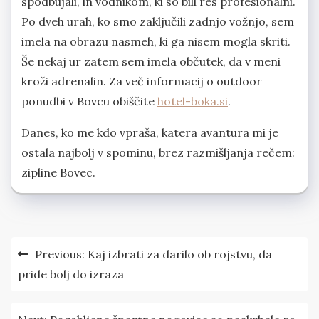
spodbujali, in vodnikom, ki so bili res profesionalni.
Po dveh urah, ko smo zaključili zadnjo vožnjo, sem
imela na obrazu nasmeh, ki ga nisem mogla skriti.
Še nekaj ur zatem sem imela občutek, da v meni
kroži adrenalin. Za več informacij o outdoor
ponudbi v Bovcu obiščite
hotel-boka.si
.
Danes, ko me kdo vpraša, katera avantura mi je
ostala najbolj v spominu, brez razmišljanja rečem:
zipline Bovec.
Navigacija
Previous:
Kaj izbrati za darilo ob rojstvu, da
prispevka
pride bolj do izraza