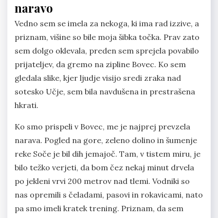
naravo
Vedno sem se imela za nekoga, ki ima rad izzive, a
priznam, višine so bile moja šibka točka. Prav zato
sem dolgo oklevala, preden sem sprejela povabilo
prijateljev, da gremo na zipline Bovec. Ko sem
gledala slike, kjer ljudje visijo sredi zraka nad
sotesko Učje, sem bila navdušena in prestrašena
hkrati.
Ko smo prispeli v Bovec, me je najprej prevzela
narava. Pogled na gore, zeleno dolino in šumenje
reke Soče je bil dih jemajoč. Tam, v tistem miru, je
bilo težko verjeti, da bom čez nekaj minut drvela
po jekleni vrvi 200 metrov nad tlemi. Vodniki so
nas opremili s čeladami, pasovi in rokavicami, nato
pa smo imeli kratek trening. Priznam, da sem