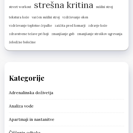
strešna kritina
street workout
sušilni stroj
tekstura kože
varčen sušilni stroj
vzdrževanje oken
vzdrževanje toplotne črpalke
zaščita pred komarji
zdravje kože
zdravstvene težave pri hoji
zmanjšanje gub
zmanjšanje stroškov ogrevanja
želodčne bolečine
Kategorije
Adrenalinska doživetja
Analiza vode
Apartmaji in nastanitve
Čiščenje odtoka