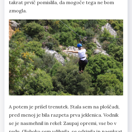
takrat prvič pomislila, da mogoče tega ne bom
zmogla.
A potem je prišel trenutek. Stala sem na ploščadi,
pred menoj je bila razpeta prva jeklenica. Vodnik
se je nasmehnil in rekel: Zaupaj opremi, vse bo v
redu. Globoko sem vdihnila, se odrinila in naenkrat