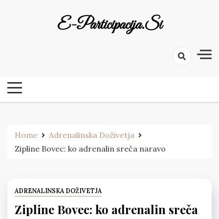
Skip
to
E-Participacija.si
content
Home
Adrenalinska Doživetja
Zipline Bovec: ko adrenalin sreča naravo
ADRENALINSKA DOŽIVETJA
Zipline Bovec: ko adrenalin sreča