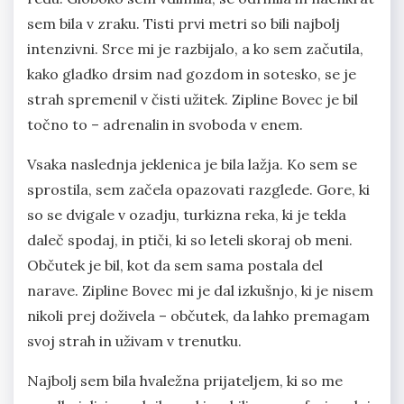
sem bila v zraku. Tisti prvi metri so bili najbolj
intenzivni. Srce mi je razbijalo, a ko sem začutila,
kako gladko drsim nad gozdom in sotesko, se je
strah spremenil v čisti užitek. Zipline Bovec je bil
točno to – adrenalin in svoboda v enem.
Vsaka naslednja jeklenica je bila lažja. Ko sem se
sprostila, sem začela opazovati razglede. Gore, ki
so se dvigale v ozadju, turkizna reka, ki je tekla
daleč spodaj, in ptiči, ki so leteli skoraj ob meni.
Občutek je bil, kot da sem sama postala del
narave. Zipline Bovec mi je dal izkušnjo, ki je nisem
nikoli prej doživela – občutek, da lahko premagam
svoj strah in uživam v trenutku.
Najbolj sem bila hvaležna prijateljem, ki so me