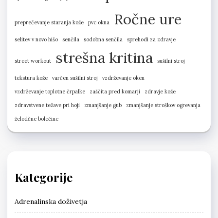
Ročne ure
preprečevanje staranja kože
pvc okna
selitev v novo hišo
senčila
sodobna senčila
sprehodi za zdravje
strešna kritina
street workout
sušilni stroj
tekstura kože
varčen sušilni stroj
vzdrževanje oken
vzdrževanje toplotne črpalke
zaščita pred komarji
zdravje kože
zdravstvene težave pri hoji
zmanjšanje gub
zmanjšanje stroškov ogrevanja
želodčne bolečine
Kategorije
Adrenalinska doživetja