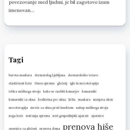
povezovanje med ljudmi, je bil zagotovo izum
imenovan…
Tagi
barvna maskara
dermatolog Ljubljana
dermatološke težave
elastičnost kože
fitnes oprema
gleženj
igle in mezoterapija
izbira sušilnega stroja
kako se znebiti komarjev
komarniki
komarniki za okna
kvalitetna pvc okna
ličila
maskara
menjava oken
mezoterapija
mreže za okna proti insektom
nakup sušilnega stroja
nega kože
notranja oprema
novi gospodinjski aparati
opornice
prenova hiše
opornice za gleženj
prenova doma