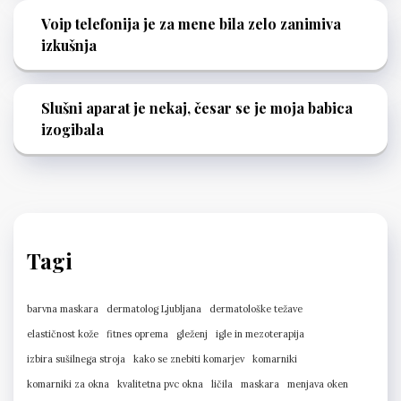
Voip telefonija je za mene bila zelo zanimiva
izkušnja
Slušni aparat je nekaj, česar se je moja babica
izogibala
Tagi
barvna maskara
dermatolog Ljubljana
dermatološke težave
elastičnost kože
fitnes oprema
gleženj
igle in mezoterapija
izbira sušilnega stroja
kako se znebiti komarjev
komarniki
komarniki za okna
kvalitetna pvc okna
ličila
maskara
menjava oken