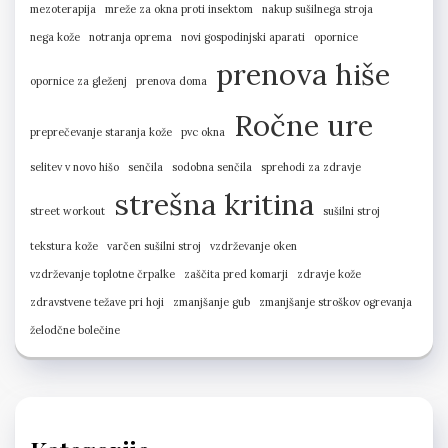
mezoterapija
mreže za okna proti insektom
nakup sušilnega stroja
nega kože
notranja oprema
novi gospodinjski aparati
opornice
prenova hiše
opornice za gleženj
prenova doma
Ročne ure
preprečevanje staranja kože
pvc okna
selitev v novo hišo
senčila
sodobna senčila
sprehodi za zdravje
strešna kritina
street workout
sušilni stroj
tekstura kože
varčen sušilni stroj
vzdrževanje oken
vzdrževanje toplotne črpalke
zaščita pred komarji
zdravje kože
zdravstvene težave pri hoji
zmanjšanje gub
zmanjšanje stroškov ogrevanja
želodčne bolečine