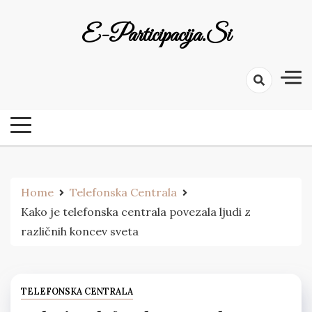
Skip
to
E-Participacija.si
content
Home
Telefonska Centrala
Kako je telefonska centrala povezala ljudi z
različnih koncev sveta
TELEFONSKA CENTRALA