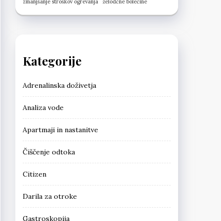
zmanjšanje stroškov ogrevanja
želodčne bolečine
Kategorije
Adrenalinska doživetja
Analiza vode
Apartmaji in nastanitve
Čiščenje odtoka
Citizen
Darila za otroke
Gastroskopija