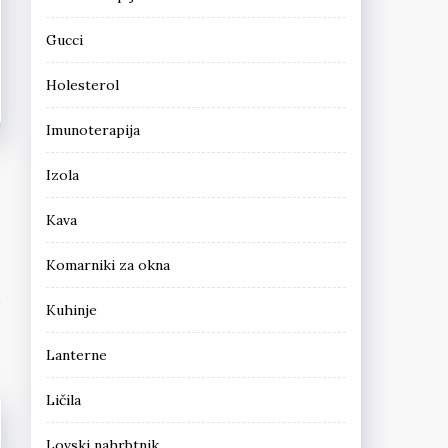
Gucci
Holesterol
Imunoterapija
Izola
Kava
Komarniki za okna
Kuhinje
Lanterne
Ličila
Lovski nahrbtnik