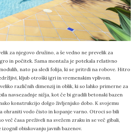
lj velik za njegovo družino, a še vedno ne prevelik za
a igro in počitek. Sama montaža je potekala relativno
odulih, nato pa sledi folija, ki se pritrdi na robove. Hitro
zdržljivi, kljub otroški igri in vremenskim vplivom.
veliko različnih dimenzij in oblik, ki so lahko primerne za
bila navsezadnje nižja, kot če bi gradili betonski bazen
vinsko konstrukcijo dolgo življenjsko dobo. K svojemu
a ohraniti vodo čisto in kopanje varno. Otroci so bili
so več časa preživeli na svežem zraku in se več gibali,
e izognil obiskovanju javnih bazenov.