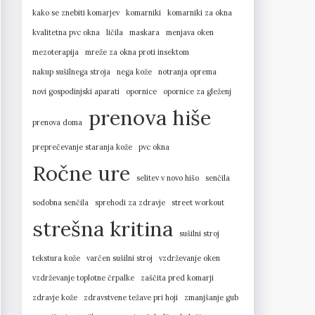
kako se znebiti komarjev
komarniki
komarniki za okna
kvalitetna pvc okna
ličila
maskara
menjava oken
mezoterapija
mreže za okna proti insektom
nakup sušilnega stroja
nega kože
notranja oprema
novi gospodinjski aparati
opornice
opornice za gleženj
prenova hiše
prenova doma
preprečevanje staranja kože
pvc okna
Ročne ure
selitev v novo hišo
senčila
sodobna senčila
sprehodi za zdravje
street workout
strešna kritina
sušilni stroj
tekstura kože
varčen sušilni stroj
vzdrževanje oken
vzdrževanje toplotne črpalke
zaščita pred komarji
zdravje kože
zdravstvene težave pri hoji
zmanjšanje gub