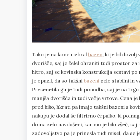
Tako je na koncu izbral
bazen
, ki je bil dovo
dvorišče, saj je želel ohraniti tudi prostor z
hitro, saj se kovinska konstrukcija sestavi po m
je opazil, da so takšni
bazeni
zelo stabilni in v
Presenetila ga je tudi ponudba, saj je na trgu 
manjša dvorišča in tudi večje vrtove. Cena je 
pred hišo, hkrati pa imajo takšni bazeni s ko
nakupu je dodal še filtrirno črpalko, ki pomag
doma zelo navdušeni, kar mu je bilo všeč, saj 
zadovoljstvo pa je prinesla tudi misel, da se j