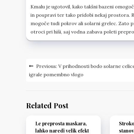
Kmalu je ugotovil, kako takšni bazeni omogočaj
in pospravi ter tako pridobi nekaj prostora. R
mogoče tudi pokrov ali solarni grelec. Zato pr
otroci pri hiši, saj vodna zabava poleti prep
Navigacija
Previous:
V prihodnosti bodo solarne celic
prispevka
igrale pomembno vlogo
Related Post
Le preprosta maskara,
Stroko
lahko naredi velik efekt
stanov