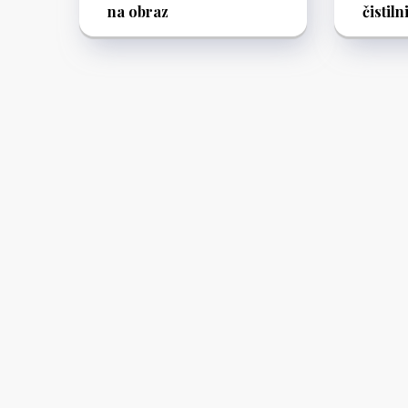
na obraz
čistiln