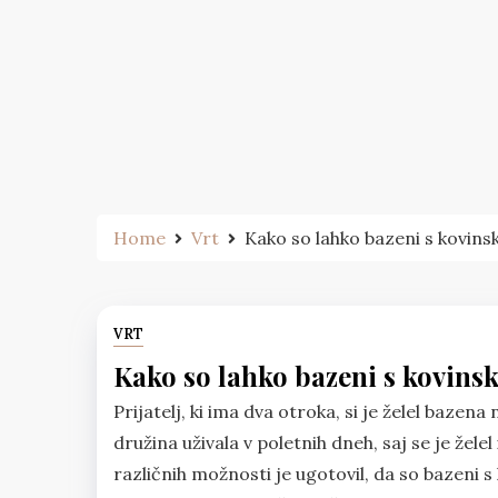
Skip
to
content
Home
Vrt
Kako so lahko bazeni s kovinsk
VRT
Kako so lahko bazeni s kovinsk
Prijatelj, ki ima dva otroka, si je želel baze
družina uživala v poletnih dneh, saj se je žele
različnih možnosti je ugotovil, da so bazeni s