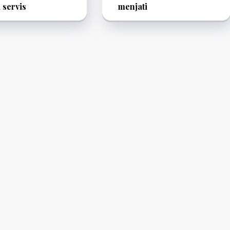
i servis
menjati