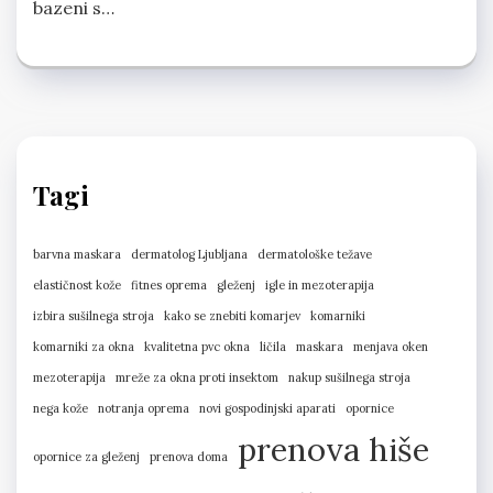
bazeni s…
Tagi
barvna maskara
dermatolog Ljubljana
dermatološke težave
elastičnost kože
fitnes oprema
gleženj
igle in mezoterapija
izbira sušilnega stroja
kako se znebiti komarjev
komarniki
komarniki za okna
kvalitetna pvc okna
ličila
maskara
menjava oken
mezoterapija
mreže za okna proti insektom
nakup sušilnega stroja
nega kože
notranja oprema
novi gospodinjski aparati
opornice
prenova hiše
opornice za gleženj
prenova doma