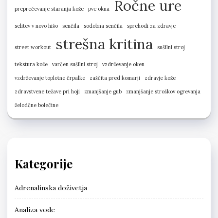
Ročne ure
preprečevanje staranja kože
pvc okna
selitev v novo hišo
senčila
sodobna senčila
sprehodi za zdravje
strešna kritina
street workout
sušilni stroj
tekstura kože
varčen sušilni stroj
vzdrževanje oken
vzdrževanje toplotne črpalke
zaščita pred komarji
zdravje kože
zdravstvene težave pri hoji
zmanjšanje gub
zmanjšanje stroškov ogrevanja
želodčne bolečine
Kategorije
Adrenalinska doživetja
Analiza vode