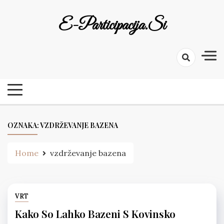
Skip
to
E-Participacija.si
content
OZNAKA:
VZDRŽEVANJE BAZENA
Home
vzdrževanje bazena
VRT
Kako So Lahko Bazeni S Kovinsko