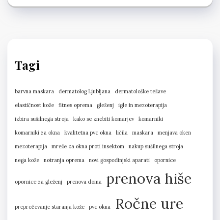
Tagi
barvna maskara
dermatolog Ljubljana
dermatološke težave
elastičnost kože
fitnes oprema
gleženj
igle in mezoterapija
izbira sušilnega stroja
kako se znebiti komarjev
komarniki
komarniki za okna
kvalitetna pvc okna
ličila
maskara
menjava oken
mezoterapija
mreže za okna proti insektom
nakup sušilnega stroja
nega kože
notranja oprema
novi gospodinjski aparati
opornice
prenova hiše
opornice za gleženj
prenova doma
Ročne ure
preprečevanje staranja kože
pvc okna