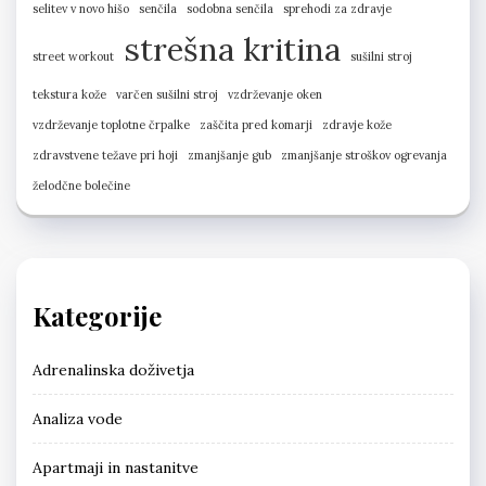
selitev v novo hišo
senčila
sodobna senčila
sprehodi za zdravje
strešna kritina
street workout
sušilni stroj
tekstura kože
varčen sušilni stroj
vzdrževanje oken
vzdrževanje toplotne črpalke
zaščita pred komarji
zdravje kože
zdravstvene težave pri hoji
zmanjšanje gub
zmanjšanje stroškov ogrevanja
želodčne bolečine
Kategorije
Adrenalinska doživetja
Analiza vode
Apartmaji in nastanitve