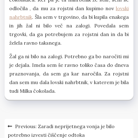
odločila , da mu za rojstni dan kupimo nov
lovski
nahrbtnik
. Šla sem v trgovino, da bi kupila enakega
in jih žal ni bilo več na zalogi. Povedala sem
trgovki, da ga potrebujem za rojstni dan in da bi
želela ravno taksnega.
Žal ga ni bilo na zalogi. Potrebno ga bo naročiti mi
je dejala. Imela sem še ravno toliko časa do dneva
praznovanja, da sem ga kar naročila. Za rojstni
dan sem mu dala lovski nahrbtnik, v katerem je bila
tudi Milka čokolada.
Navigacija
Previous:
Zaradi neprijetnega vonja je bilo
prispevka
potrebno izvesti čiščenje odtoka