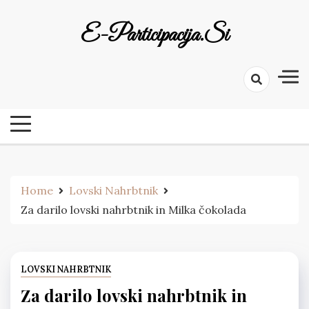
Skip
to
E-Participacija.si
content
Home
Lovski Nahrbtnik
Za darilo lovski nahrbtnik in Milka čokolada
LOVSKI NAHRBTNIK
Za darilo lovski nahrbtnik in