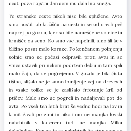
cesti poza rojstni dan sem mu dala lno snega.
Te stranske ceste nikoli niso bile splužene. Avto
smo pustili ob križišču na cesti in se odpravili peš
naprej po gozdu, kjer so bile nameščene solnice in
krmišče za seno. Ko smo vse napolnili, smo šli še v
bližino posut malo koruze. Po končanem polnjenju
solnic smo se počasi odpravili proti avtu in se
vmes ustavili pri nekem podrtem deblu in tam spili
malo čaja, da se pogrejemo. V gozdu je bila čista
tišina, slišalo se je samo lomljenje vej na drevesih
in vsake toliko se je zaslišalo frfotanje kril od
ptičev. Malo smo se pogreli in nadaljevali pot do
avta. Po vseh teh letih brat še vedno hodi na lov in
krmit živali po zimi in nikoli mu ne manjka lovski
nahrbtnik v katerem tudi ne manjka Milka
čokoladica. Ker pa je ta nahrbtnik že star, sem se