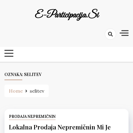
Skip
to
E-Participacija.si
content
OZNAKA:
SELITEV
Home
selitev
PRODAJA NEPREMIČNIN
Lokalna Prodaja Nepremičnin Mi Je