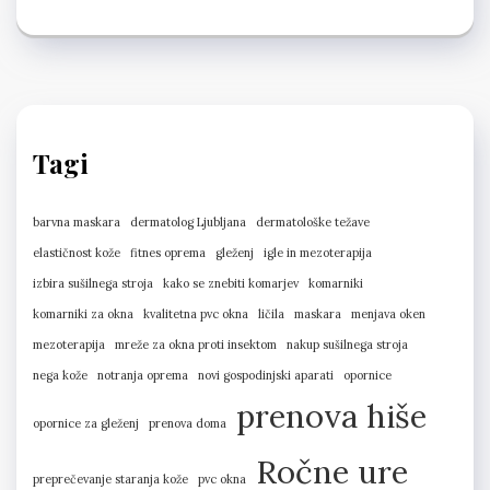
Tagi
barvna maskara
dermatolog Ljubljana
dermatološke težave
elastičnost kože
fitnes oprema
gleženj
igle in mezoterapija
izbira sušilnega stroja
kako se znebiti komarjev
komarniki
komarniki za okna
kvalitetna pvc okna
ličila
maskara
menjava oken
mezoterapija
mreže za okna proti insektom
nakup sušilnega stroja
nega kože
notranja oprema
novi gospodinjski aparati
opornice
prenova hiše
opornice za gleženj
prenova doma
Ročne ure
preprečevanje staranja kože
pvc okna