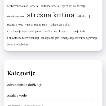
selitev v novo hišo
senčila
sodobna senčila
sprehodi za zdravje
strešna kritina
street workout
sušilni stroj
tekstura kože
varčen sušilni stroj
vzdrževanje oken
vzdrževanje toplotne črpalke
zaščita pred komarji
zdravje kože
zdravstvene težave pri hoji
zmanjšanje gub
zmanjšanje stroškov ogrevanja
želodčne bolečine
Kategorije
Adrenalinska doživetja
Analiza vode
Apartmaji in nastanitve