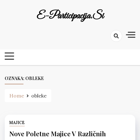
Skip
to
E-Participacija.si
content
OZNAKA:
OBLEKE
Home
obleke
MAJICE
Nove Poletne Majice V Različnih