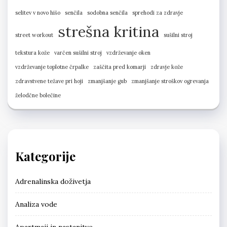
selitev v novo hišo
senčila
sodobna senčila
sprehodi za zdravje
strešna kritina
street workout
sušilni stroj
tekstura kože
varčen sušilni stroj
vzdrževanje oken
vzdrževanje toplotne črpalke
zaščita pred komarji
zdravje kože
zdravstvene težave pri hoji
zmanjšanje gub
zmanjšanje stroškov ogrevanja
želodčne bolečine
Kategorije
Adrenalinska doživetja
Analiza vode
Apartmaji in nastanitve