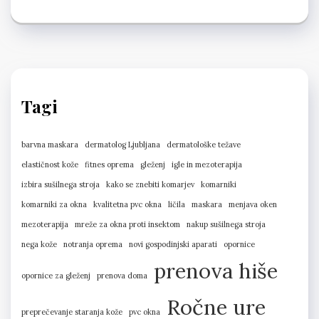
Tagi
barvna maskara
dermatolog Ljubljana
dermatološke težave
elastičnost kože
fitnes oprema
gleženj
igle in mezoterapija
izbira sušilnega stroja
kako se znebiti komarjev
komarniki
komarniki za okna
kvalitetna pvc okna
ličila
maskara
menjava oken
mezoterapija
mreže za okna proti insektom
nakup sušilnega stroja
nega kože
notranja oprema
novi gospodinjski aparati
opornice
prenova hiše
opornice za gleženj
prenova doma
Ročne ure
preprečevanje staranja kože
pvc okna