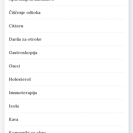
Čiščenje odtoka
Citizen
Darila za otroke
Gastroskopija
Gucci
Holesterol
Imunoterapija
Izola
Kava
Komarniki za okna