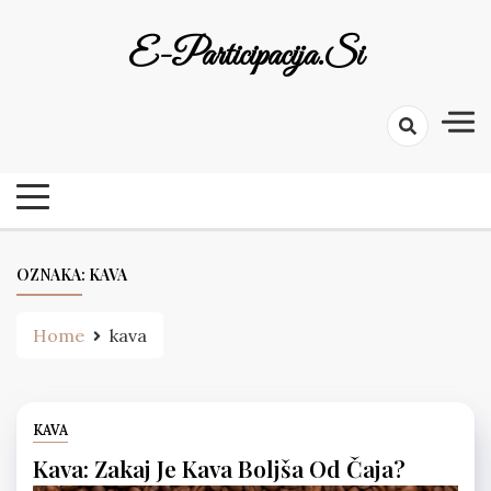
Skip
to
E-Participacija.si
content
OZNAKA:
KAVA
Home
kava
KAVA
Kava: Zakaj Je Kava Boljša Od Čaja?