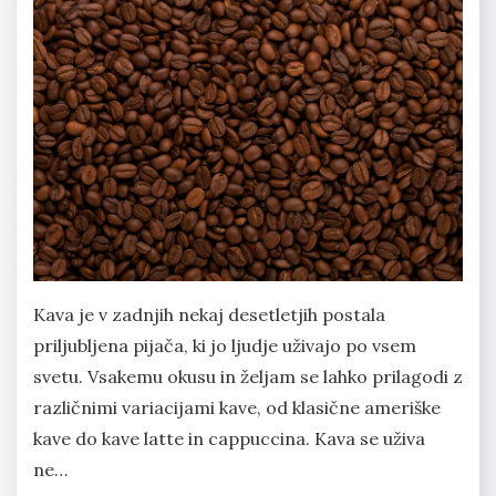
Kava je v zadnjih nekaj desetletjih postala
priljubljena pijača, ki jo ljudje uživajo po vsem
svetu. Vsakemu okusu in željam se lahko prilagodi z
različnimi variacijami kave, od klasične ameriške
kave do kave latte in cappuccina. Kava se uživa
ne…