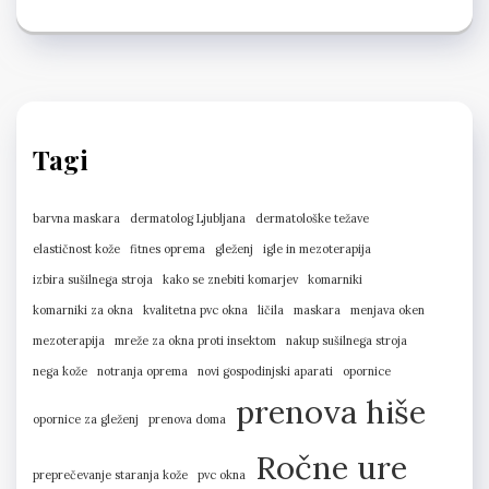
Tagi
barvna maskara
dermatolog Ljubljana
dermatološke težave
elastičnost kože
fitnes oprema
gleženj
igle in mezoterapija
izbira sušilnega stroja
kako se znebiti komarjev
komarniki
komarniki za okna
kvalitetna pvc okna
ličila
maskara
menjava oken
mezoterapija
mreže za okna proti insektom
nakup sušilnega stroja
nega kože
notranja oprema
novi gospodinjski aparati
opornice
prenova hiše
opornice za gleženj
prenova doma
Ročne ure
preprečevanje staranja kože
pvc okna