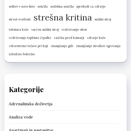
selitev v novo hišo
senčila
sodobna senčila
sprehodi za zdravje
strešna kritina
street workout
sušilni stroj
tekstura kože
varčen sušilni stroj
vzdrževanje oken
vzdrževanje toplotne črpalke
zaščita pred komarji
zdravje kože
zdravstvene težave pri hoji
zmanjšanje gub
zmanjšanje stroškov ogrevanja
želodčne bolečine
Kategorije
Adrenalinska doživetja
Analiza vode
Apartmaji in nastanitve