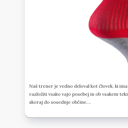
Naš trener je vedno deloval kot človek, ki im
razložiti vsako vajo posebej in ob vsakem tekmo
skoraj do sosednje občine.…