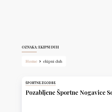
Skip
to
content
OZNAKA:
EKIPNI DUH
Home
ekipni duh
ŠPORTNE ZGODBE
Pozabljene Športne Nogavice S