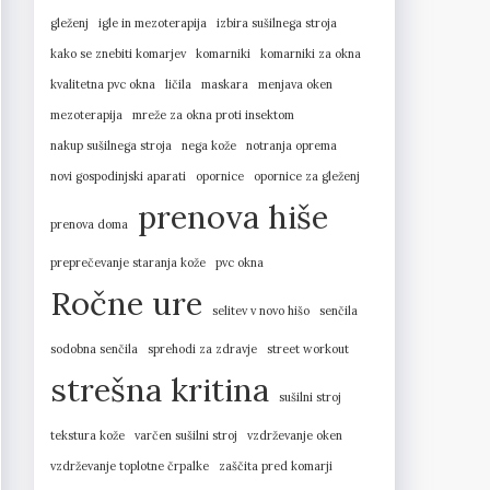
gleženj
igle in mezoterapija
izbira sušilnega stroja
kako se znebiti komarjev
komarniki
komarniki za okna
kvalitetna pvc okna
ličila
maskara
menjava oken
mezoterapija
mreže za okna proti insektom
nakup sušilnega stroja
nega kože
notranja oprema
novi gospodinjski aparati
opornice
opornice za gleženj
prenova hiše
prenova doma
preprečevanje staranja kože
pvc okna
Ročne ure
selitev v novo hišo
senčila
sodobna senčila
sprehodi za zdravje
street workout
strešna kritina
sušilni stroj
tekstura kože
varčen sušilni stroj
vzdrževanje oken
vzdrževanje toplotne črpalke
zaščita pred komarji