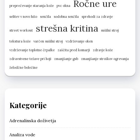
Ročne ure
preprečevanje staranja kože
pvc okna
selitev v novo hišo
senčila
sodobna senčila
sprehodi za zdravje
strešna kritina
street workout
sušilni stroj
tekstura kože
varčen sušilni stroj
vzdrževanje oken
vzdrževanje toplotne črpalke
zaščita pred komarji
zdravje kože
zdravstvene težave pri hoji
zmanjšanje gub
zmanjšanje stroškov ogrevanja
želodčne bolečine
Kategorije
Adrenalinska doživetja
Analiza vode