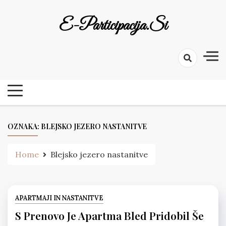
Skip
to
E-Participacija.si
content
OZNAKA:
BLEJSKO JEZERO NASTANITVE
Home
Blejsko jezero nastanitve
APARTMAJI IN NASTANITVE
S Prenovo Je Apartma Bled Pridobil Še