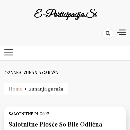
Skip
to
E-Participacija.si
content
OZNAKA:
ZUNANJA GARAŽA
Home
zunanja garaža
SALOTNITNE PLOŠČE
Salotnitne Plošče So Bile Odlična