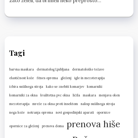
zato želeli, da bi imeli neko preprosto…
Tagi
barvna maskara
dermatolog Ljubljana
dermatološke težave
elastičnost kože
fitnes oprema
gleženj
igle in mezoterapija
izbira sušilnega stroja
kako se znebiti komarjev
komarniki
komarniki za okna
kvalitetna pvc okna
ličila
maskara
menjava oken
mezoterapija
mreže za okna proti insektom
nakup sušilnega stroja
nega kože
notranja oprema
novi gospodinjski aparati
opornice
prenova hiše
opornice za gleženj
prenova doma