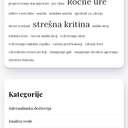
Ročne ure
preprečevanje staranja kože
pvc okna
selitev v novo hišo
senčila
sodobna senčila
sprehodi za zdravje
strešna kritina
street workout
sušilni stroj
tekstura kože
varčen sušilni stroj
vzdrževanje oken
vzdrževanje toplotne črpalke
zaščita pred komarji
zdravje kože
zdravstvene težave pri hoji
zmanjšanje gub
zmanjšanje stroškov ogrevanja
želodčne bolečine
Kategorije
Adrenalinska doživetja
Analiza vode