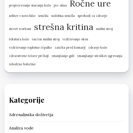
Ročne ure
preprečevanje staranja kože
pvc okna
selitev v novo hišo
senčila
sodobna senčila
sprehodi za zdravje
strešna kritina
street workout
sušilni stroj
tekstura kože
varčen sušilni stroj
vzdrževanje oken
vzdrževanje toplotne črpalke
zaščita pred komarji
zdravje kože
zdravstvene težave pri hoji
zmanjšanje gub
zmanjšanje stroškov ogrevanja
želodčne bolečine
Kategorije
Adrenalinska doživetja
Analiza vode