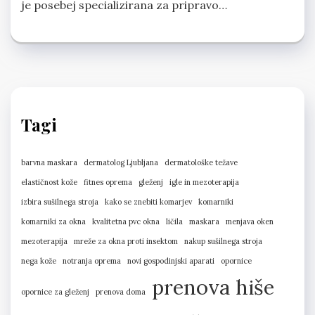
je posebej specializirana za pripravo…
Tagi
barvna maskara
dermatolog Ljubljana
dermatološke težave
elastičnost kože
fitnes oprema
gleženj
igle in mezoterapija
izbira sušilnega stroja
kako se znebiti komarjev
komarniki
komarniki za okna
kvalitetna pvc okna
ličila
maskara
menjava oken
mezoterapija
mreže za okna proti insektom
nakup sušilnega stroja
nega kože
notranja oprema
novi gospodinjski aparati
opornice
prenova hiše
opornice za gleženj
prenova doma