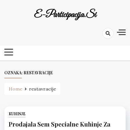
Skip
to
E-Participacija.si
content
OZNAKA:
RESTAVRACIJE
Home
restavracije
KUHINJE
Prodajala Sem Specialne Kuhinje Za