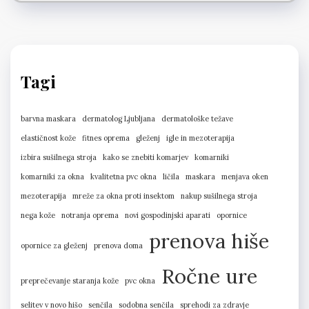
Tagi
barvna maskara
dermatolog Ljubljana
dermatološke težave
elastičnost kože
fitnes oprema
gleženj
igle in mezoterapija
izbira sušilnega stroja
kako se znebiti komarjev
komarniki
komarniki za okna
kvalitetna pvc okna
ličila
maskara
menjava oken
mezoterapija
mreže za okna proti insektom
nakup sušilnega stroja
nega kože
notranja oprema
novi gospodinjski aparati
opornice
prenova hiše
opornice za gleženj
prenova doma
Ročne ure
preprečevanje staranja kože
pvc okna
selitev v novo hišo
senčila
sodobna senčila
sprehodi za zdravje