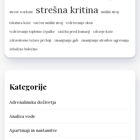
strešna kritina
street workout
sušilni stroj
tekstura kože
varčen sušilni stroj
vzdrževanje oken
vzdrževanje toplotne črpalke
zaščita pred komarji
zdravje kože
zdravstvene težave pri hoji
zmanjšanje gub
zmanjšanje stroškov ogrevanja
želodčne bolečine
Kategorije
Adrenalinska doživetja
Analiza vode
Apartmaji in nastanitve