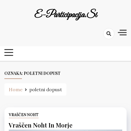
Skip
to
E-Participacija.si
content
OZNAKA:
POLETNI DOPUST
Home
poletni dopust
VRAŠČEN NOHT
Vraščen Noht In Morje