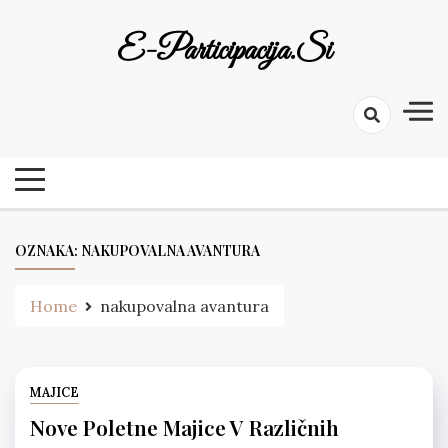
Skip
to
E-Participacija.si
content
OZNAKA:
NAKUPOVALNA AVANTURA
Home
nakupovalna avantura
MAJICE
Nove Poletne Majice V Različnih