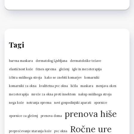
Tagi
barvna maskara
dermatolog Ljubljana
dermatološke težave
elastičnost kože
fitnes oprema
gleženj
igle in mezoterapija
izbira sušilnega stroja
kako se znebiti komarjev
komarniki
komarniki za okna
kvalitetna pvc okna
ličila
maskara
menjava oken
mezoterapija
mreže za okna proti insektom
nakup sušilnega stroja
nega kože
notranja oprema
novi gospodinjski aparati
opornice
prenova hiše
opornice za gleženj
prenova doma
Ročne ure
preprečevanje staranja kože
pvc okna