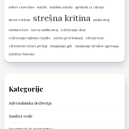
selitev v novo hišo
senčila
sodobna senčila
sprehodi za zdravje
strešna kritina
street workout
sušilni stroj
tekstura kože
varčen sušilni stroj
vzdrževanje oken
vzdrževanje toplotne črpalke
zaščita pred komarji
zdravje kože
zdravstvene težave pri hoji
zmanjšanje gub
zmanjšanje stroškov ogrevanja
želodčne bolečine
Kategorije
Adrenalinska doživetja
Analiza vode
Apartmaji in nastanitve