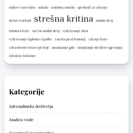
selitev v novo hišo
senčila
sodobna senčila
sprehodi za zdravje
strešna kritina
street workout
sušilni stroj
tekstura kože
varčen sušilni stroj
vzdrževanje oken
vzdrževanje toplotne črpalke
zaščita pred komarji
zdravje kože
zdravstvene težave pri hoji
zmanjšanje gub
zmanjšanje stroškov ogrevanja
želodčne bolečine
Kategorije
Adrenalinska doživetja
Analiza vode
Apartmaji in nastanitve