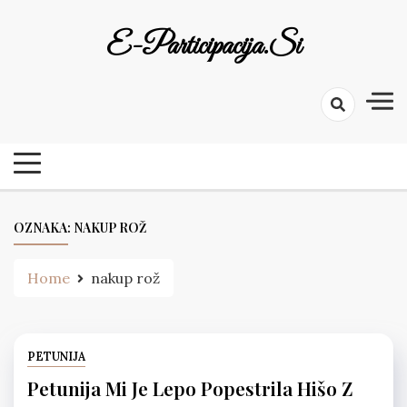
Skip
to
E-Participacija.si
content
OZNAKA:
NAKUP ROŽ
Home
nakup rož
PETUNIJA
Petunija Mi Je Lepo Popestrila Hišo Z