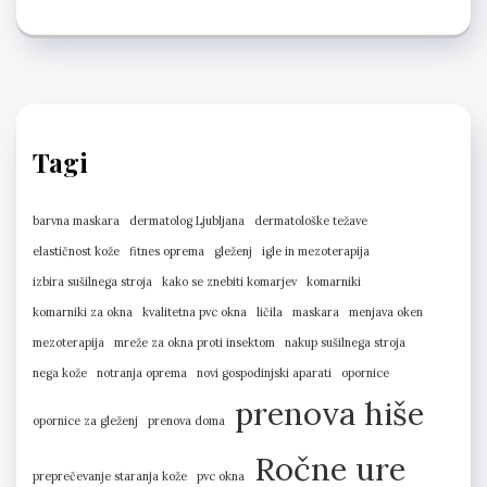
Tagi
barvna maskara
dermatolog Ljubljana
dermatološke težave
elastičnost kože
fitnes oprema
gleženj
igle in mezoterapija
izbira sušilnega stroja
kako se znebiti komarjev
komarniki
komarniki za okna
kvalitetna pvc okna
ličila
maskara
menjava oken
mezoterapija
mreže za okna proti insektom
nakup sušilnega stroja
nega kože
notranja oprema
novi gospodinjski aparati
opornice
prenova hiše
opornice za gleženj
prenova doma
Ročne ure
preprečevanje staranja kože
pvc okna