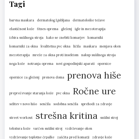
Tagi
barvna maskara
dermatolog Ljubljana
dermatološke težave
elastičnost kože
fitnes oprema
gleženj
igle in mezoterapija
izbira sušilnega stroja
kako se znebiti komarjev
komarniki
komarniki za okna
kvalitetna pvc okna
ličila
maskara
menjava oken
mezoterapija
mreže za okna proti insektom
nakup sušilnega stroja
nega kože
notranja oprema
novi gospodinjski aparati
opornice
prenova hiše
opornice za gleženj
prenova doma
Ročne ure
preprečevanje staranja kože
pvc okna
selitev v novo hišo
senčila
sodobna senčila
sprehodi za zdravje
strešna kritina
street workout
sušilni stroj
tekstura kože
varčen sušilni stroj
vzdrževanje oken
vzdrževanje toplotne črpalke
zaščita pred komarji
zdravje kože