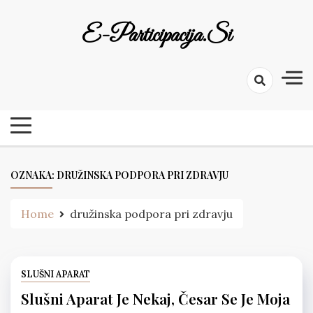
Skip
to
E-Participacija.si
content
OZNAKA:
DRUŽINSKA PODPORA PRI ZDRAVJU
Home
družinska podpora pri zdravju
SLUŠNI APARAT
Slušni Aparat Je Nekaj, Česar Se Je Moja